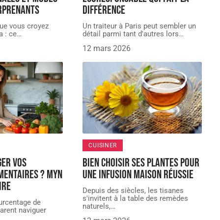
urprenants
différence
que vous croyez
Un traiteur à Paris peut sembler un
a : ce
…
détail parmi tant d'autres lors
…
12 mars 2026
CUISINER
ger vos
Bien choisir ses plantes pour
mentaires ? MYN
une infusion maison réussie
ire
Depuis des siècles, les tisanes
s'invitent à la table des remèdes
ourcentage de
naturels,
…
larent naviguer