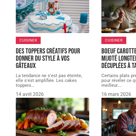
CUISINER
CUISINER
Des toppers créatifs pour
Boeuf carott
donner du style à vos
mijoté longte
gâteaux
décuplées à t
La tendance ne s'est pas éteinte,
Certains plats p
elle s'est amplifiée. Les cakes
pour révéler ce q
toppers
…
meilleur.
…
14 avril 2026
16 mars 2026