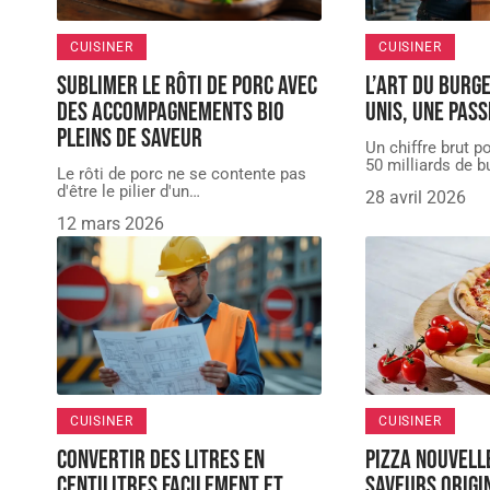
CUISINER
CUISINER
Sublimer le rôti de porc avec
L’art du burg
des accompagnements bio
Unis, une pas
pleins de saveur
Un chiffre brut po
50 milliards de b
Le rôti de porc ne se contente pas
d'être le pilier d'un
…
28 avril 2026
12 mars 2026
CUISINER
CUISINER
Convertir des litres en
Pizza nouvell
centilitres facilement et
saveurs origi