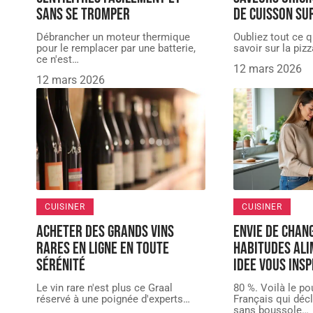
sans se tromper
de cuisson s
Débrancher un moteur thermique
Oubliez tout ce 
pour le remplacer par une batterie,
savoir sur la pizz
ce n'est
…
12 mars 2026
12 mars 2026
CUISINER
CUISINER
Acheter des grands vins
Envie de chan
rares en ligne en toute
habitudes ali
sérénité
Idee vous insp
Le vin rare n'est plus ce Graal
80 %. Voilà le p
réservé à une poignée d'experts
…
Français qui déc
sans boussole
…