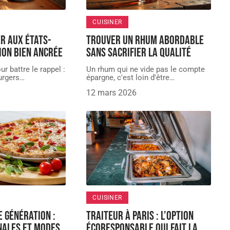
CUISINER
er aux États-
Trouver un rhum abordable
sion bien ancrée
sans sacrifier la qualité
ur battre le rappel :
Un rhum qui ne vide pas le compte
urgers
…
épargne, c'est loin d'être
…
12 mars 2026
CUISINER
e génération :
Traiteur à Paris : l’option
nales et modes
écoresponsable qui fait la