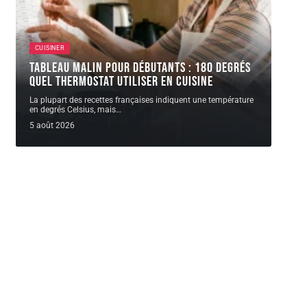
CUISINER
Tableau malin pour débutants : 180 degrés
quel thermostat utiliser en cuisine
La plupart des recettes françaises indiquent une température
en degrés Celsius, mais
…
5 août 2026