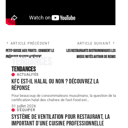
ARTICLE PRÉCÉDENT
ARTICLE SUIVANT
Petit-suisse aux fruits : comment le
Les restaurants bistronomiques les
préparer maison aisément
mieux notés autour de reims
Tendances
Tendances
ACTUALITÉS
KFC est-il halal ou non ? Découvrez la
réponse
Pour beaucoup de consommateurs musulmans, la question de la
certification halal des chaînes de fast-food est
…
31 juillet 2026
S'ÉQUIPER
Système de ventilation pour restaurant, la
important d’une cuisine professionnelle