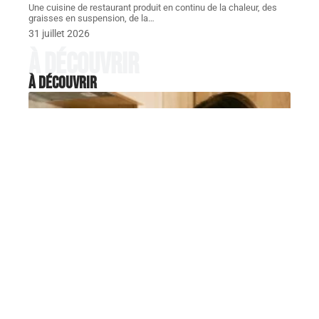
Une cuisine de restaurant produit en continu de la chaleur, des
graisses en suspension, de la
…
31 juillet 2026
À découvrir
À découvrir
CUISINER
Tableau malin pour débutants :
180 degrés quel thermostat
utiliser en cuisine
La plupart des recettes françaises indiquent une
température en degrés Celsius, mais
…