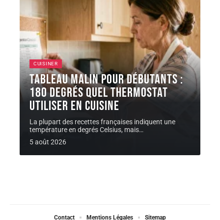
CUISINER
Tableau malin pour débutants :
180 degrés quel thermostat
utiliser en cuisine
La plupart des recettes françaises indiquent une
température en degrés Celsius, mais
…
5 août 2026
Contact
Mentions Légales
Sitemap