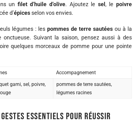
dans un
filet d’huile d’olive
. Ajoutez le
sel
, le
poivre
cée d’
épices
selon vos envies.
euls légumes : les
pommes de terre sautées
ou à la
ce onctueuse. Suivant la saison, pensez aussi à des
, voire quelques morceaux de pomme pour une pointe
mes
Accompagnement
uet garni, sel, poivre,
pommes de terre sautées,
rouge
légumes racines
s gestes essentiels pour réussir