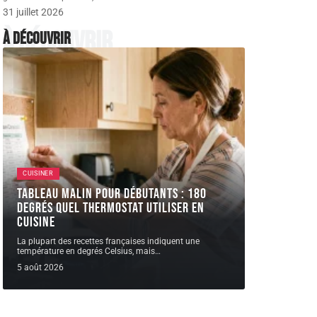
31 juillet 2026
À découvrir
À découvrir
CUISINER
Tableau malin pour débutants : 180
degrés quel thermostat utiliser en
cuisine
La plupart des recettes françaises indiquent une
température en degrés Celsius, mais
…
5 août 2026