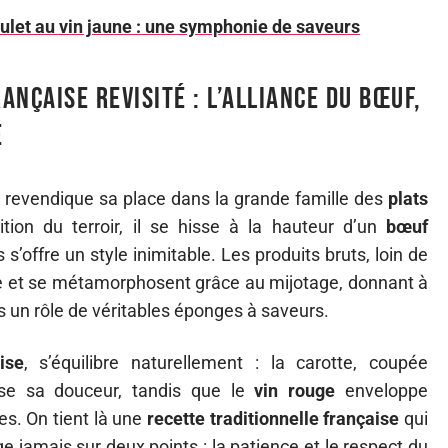
ulet au vin jaune : une symphonie de saveurs
ançaise revisité : l’alliance du bœuf,
e
il revendique sa place dans la grande famille des
plats
dition du terroir, il se hisse à la hauteur d’un
bœuf
s s’offre un style inimitable. Les produits bruts, loin de
table et se métamorphosent grâce au mijotage, donnant à
s un rôle de véritables éponges à saveurs.
ise
, s’équilibre naturellement : la carotte, coupée
se sa douceur, tandis que le
vin rouge
enveloppe
es. On tient là une
recette traditionnelle française
qui
e jamais sur deux points : la patience et le respect du