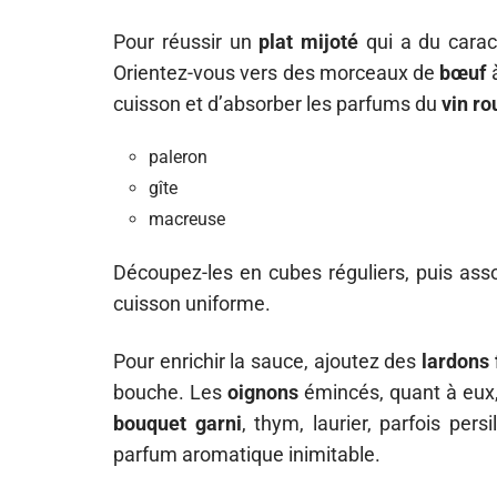
Pour réussir un
plat mijoté
qui a du caract
Orientez-vous vers des morceaux de
bœuf
à
cuisson et d’absorber les parfums du
vin ro
paleron
gîte
macreuse
Découpez-les en cubes réguliers, puis ass
cuisson uniforme.
Pour enrichir la sauce, ajoutez des
lardons
bouche. Les
oignons
émincés, quant à eux,
bouquet garni
, thym, laurier, parfois per
parfum aromatique inimitable.