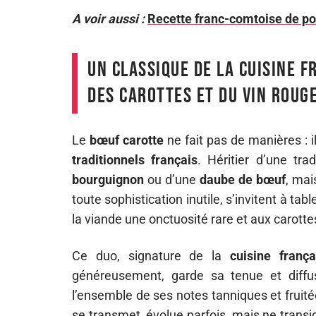
A voir aussi :
Recette franc-comtoise de po
Un classique de la cuisine fr
des carottes et du vin roug
Le
bœuf carotte
ne fait pas de manières : 
traditionnels français
. Héritier d’une tra
bourguignon
ou d’une
daube de bœuf
, mai
toute sophistication inutile, s’invitent à 
la viande une onctuosité rare et aux carotte
Ce duo, signature de la
cuisine frança
généreusement, garde sa tenue et diffu
l’ensemble de ses notes tanniques et fruité
se transmet, évolue parfois, mais ne transig