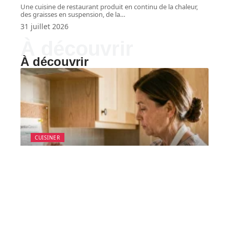
Une cuisine de restaurant produit en continu de la chaleur,
des graisses en suspension, de la
…
31 juillet 2026
À découvrir
À découvrir
CUISINER
Tableau malin pour
débutants : 180 degrés
quel thermostat utiliser
en cuisine
La plupart des recettes françaises indiquent une
température en degrés Celsius, mais
…