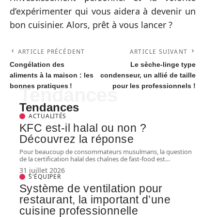
d’expérimenter qui vous aidera à devenir un
bon cuisinier. Alors, prêt à vous lancer ?
ARTICLE PRÉCÉDENT
ARTICLE SUIVANT
Congélation des
Le sèche-linge type
aliments à la maison : les
condenseur, un allié de taille
bonnes pratiques !
pour les professionnels !
Tendances
Tendances
ACTUALITÉS
KFC est-il halal ou non ?
Découvrez la réponse
Pour beaucoup de consommateurs musulmans, la question
de la certification halal des chaînes de fast-food est
…
31 juillet 2026
S'ÉQUIPER
Système de ventilation pour
restaurant, la important d’une
cuisine professionnelle