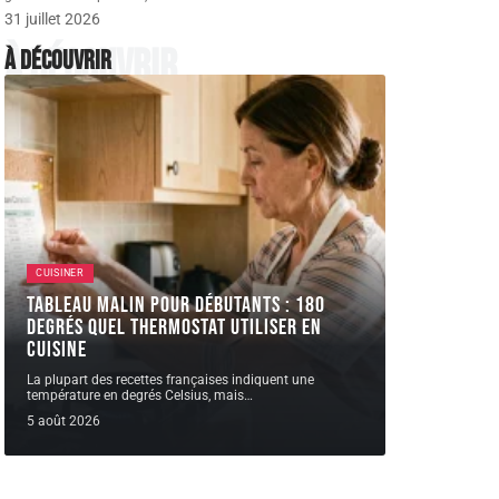
31 juillet 2026
À découvrir
À découvrir
CUISINER
Tableau malin pour débutants : 180
degrés quel thermostat utiliser en
cuisine
La plupart des recettes françaises indiquent une
température en degrés Celsius, mais
…
5 août 2026