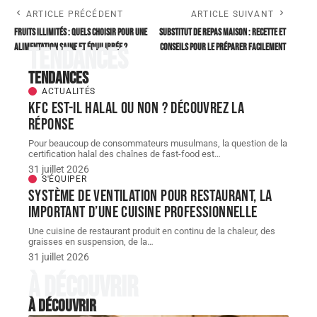
ARTICLE PRÉCÉDENT
ARTICLE SUIVANT
Fruits illimités : quels choisir pour une
Substitut de repas maison : recette et
alimentation saine et équilibrée ?
conseils pour le préparer facilement
Tendances
Tendances
ACTUALITÉS
KFC est-il halal ou non ? Découvrez la
réponse
Pour beaucoup de consommateurs musulmans, la question de la
certification halal des chaînes de fast-food est
…
31 juillet 2026
S'ÉQUIPER
Système de ventilation pour restaurant, la
important d’une cuisine professionnelle
Une cuisine de restaurant produit en continu de la chaleur, des
graisses en suspension, de la
…
31 juillet 2026
À découvrir
À découvrir