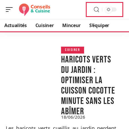
Actualités
Cuisiner
Minceur
S’équiper
CUISINER
Haricots verts
du jardin :
optimiser la
cuisson cocotte
minute sans les
abîmer
18/06/2026
Les haricots verts cueillis au jardin perdent