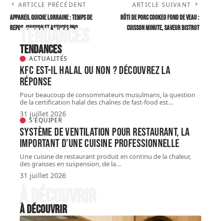
ARTICLE PRÉCÉDENT
ARTICLE SUIVANT
Appareil Quiche lorraine : temps de
Rôti de porc Cookeo fond de veau :
repos, cuisson et astuces pro
cuisson minute, saveur bistrot
Tendances
Tendances
ACTUALITÉS
KFC est-il halal ou non ? Découvrez la
réponse
Pour beaucoup de consommateurs musulmans, la question
de la certification halal des chaînes de fast-food est
…
31 juillet 2026
S'ÉQUIPER
Système de ventilation pour restaurant, la
important d’une cuisine professionnelle
Une cuisine de restaurant produit en continu de la chaleur,
des graisses en suspension, de la
…
31 juillet 2026
À découvrir
À découvrir