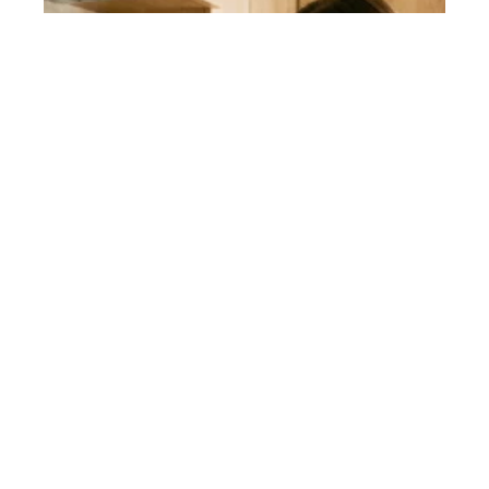
CUISINER
Tableau malin pour débutants :
180 degrés quel thermostat
utiliser en cuisine
La plupart des recettes françaises indiquent une
température en degrés Celsius, mais
…
5 août 2026